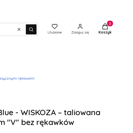
Produkty w kos
Wyczyść
Szukaj
Ulubione
Zaloguj się
Koszyk
klasycznymi rękawami
Blue - WISKOZA – taliowana
em "V" bez rękawków