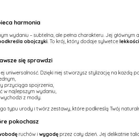
bieca harmonia
ym wydaniu – subtelna, ale pełna charakteru. Jej głównym 
podkreśla
obojczyki
. To krój, który dodaje sylwetce
lekkośc
awsze się sprawdzi
j uniwersalność. Dzięki niej stworzysz stylizację na każdą po
jednym,
ry przyciąga spojrzenia,
ć w najlepszym wydaniu,
e wychodzi z mody.
 typu urody i twórz zestawy, które podkreślą Twój naturaln
óre pokochasz
wobodę
ruchów i
wygodę
przez cały dzień. Jej delikatnie tali