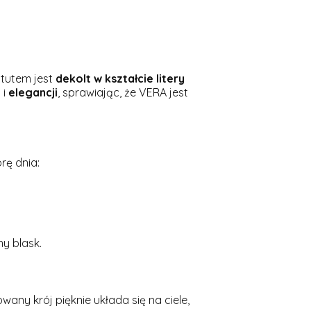
atutem jest
dekolt w kształcie litery
i
i
elegancji
, sprawiając, że VERA jest
rę dnia:
y blask.
owany krój pięknie układa się na ciele,