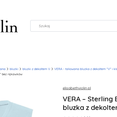
wana
bluzki
bluzki z dekoltem V
VERA - taliowana bluzka z dekoltem "V" i 
V" bez rękawków
elisabethviolin.pl
VERA – Sterling 
bluzka z dekolt