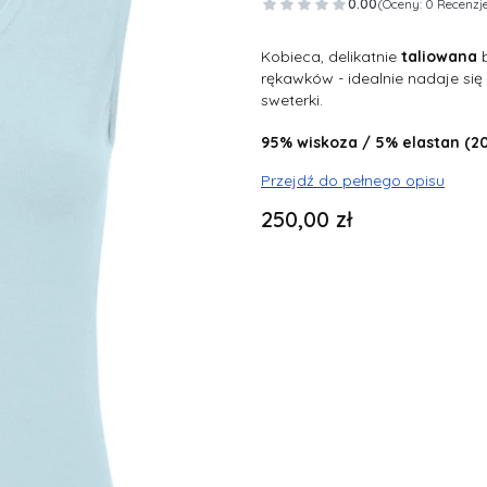
0.00
(Oceny: 0 Recenzje
Kobieca, delikatnie
taliowana
b
rękawków - idealnie nadaje się
sweterki.
95% wiskoza / 5% elastan (
Przejdź do pełnego opisu
Cena
250,00 zł
Wybierz wariant produktu:
Poszczególne warianty mogą ró
*
rozmiar
32
34
36
38
40
*
Długość rękawa