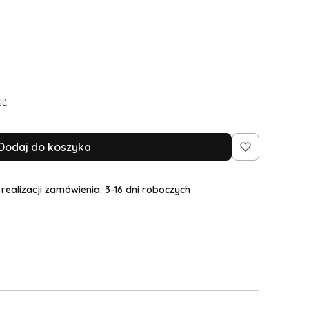
 dodatkowy rozmiar, pogłębienie dekoltu, węższe
ne
ć:
Dodaj do koszyka
realizacji zamówienia: 3-16 dni roboczych