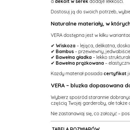
a
dekolt w serek
dodaje lekkości.
Dostosuj ją do swoich potrzeb, wybie
Naturalne materiały, w których 
VERA dostępna jest w kilku warianta
✔
Wiskoza
– lejąca, delikatna, dosk
✔
Bambus
– przewiewny, jedwabiście 
✔
Bawełna gładka
– lekko struktura
✔
Bawełna prążkowana
– elastyczn
Każdy materiał posiada
certyfikat
j
VERA – bluzka dopasowana do
Wybierz spośród starannie dobranych 
częścią Twojej garderoby, ale także 
Nie zastanawiaj się, co założyć – po
TABELA ROZMIARÓW