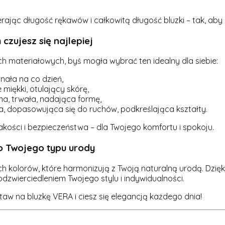
rając długość rękawów i całkowitą długość bluzki – tak, aby b
czujesz się najlepiej
ch materiałowych, byś mogła wybrać ten idealny dla siebie:
onała na co dzień,
miękki, otulający skórę,
lna, trwała, nadająca formę,
a, dopasowująca się do ruchów, podkreślająca kształty.
akości i bezpieczeństwa – dla Twojego komfortu i spokoju.
 Twojego typu urody
kolorów, które harmonizują z Twoją naturalną urodą. Dzięki 
odzwierciedleniem Twojego stylu i indywidualności.
staw na bluzkę VERA i ciesz się elegancją każdego dnia!