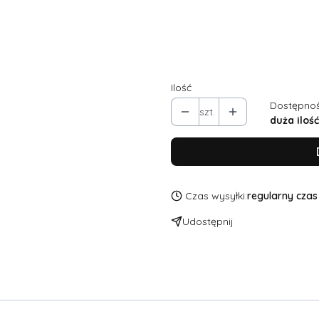
Dodatkowe zmiany w kroju, np.
taliowanie...
(+50,00 zł)
Opcjonal
Ilość
Dostępnoś
szt.
duża ilość
Czas wysyłki:
regularny czas 
Udostępnij