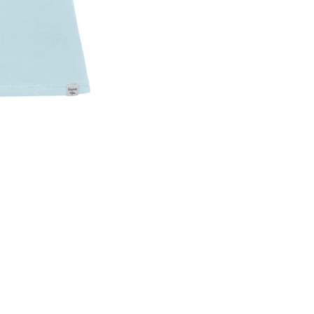
Regularna, jak w tabeli rozm
Na specjalne zamówienie
*
Długość całkowita
Wybierz
Czy chcesz z podwójnej warst
Nie wybieram
Tak! Chcę p
Tak, chcę tylko przód z pod
Tak, chcę tylko tył z podwój
✨UWAGI DO PRODUKTU (np. wy