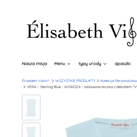
Nasza misja
Menu
typy urody
apaszki
Élisabeth Violin✨
WSZYSTKIE PRODUKTY
Kolekcja Personalizo
VERA – Sterling Blue - WISKOZA – taliowana bluzka z dekoltem "