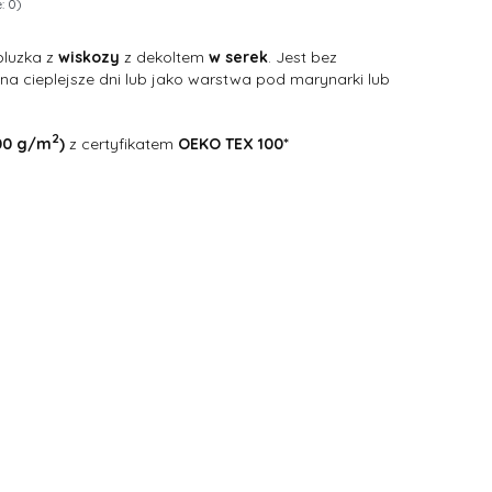
: 0)
luzka z
wiskozy
z dekoltem
w serek
. Jest bez
 na cieplejsze dni lub jako warstwa pod marynarki lub
2
200 g/m
)
z certyfikatem
OEKO TEX 100*
żnić się ceną
42
44
46
48
50