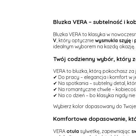
Bluzka VERA – subtelność i ko
Bluzka VERA to klasyka w nowoczesn
V
, który optycznie
wysmukla
szyję
i
idealnym wyborem na każdą okazję.
Twój codzienny wybór, który z
VERA to bluzka, którą pokochasz za je
✔ Do pracy – elegancja i komfort w 
✔ Na spotkania – subtelny detal, któ
✔ Na romantyczne chwile – kobiecoś
✔ Na co dzień – bo klasyka nigdy ni
Wybierz kolor dopasowany do Twojego
Komfortowe dopasowanie, kt
VERA
otula
sylwetkę, zapewniając
s