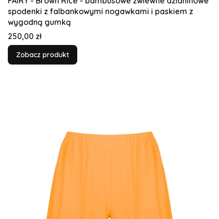
FAIRY - Brown Rice - bambusowe zwiewne dzianinowe
spodenki z falbankowymi nogawkami i paskiem z
wygodną gumką
Cena
250,00 zł
Zobacz produkt