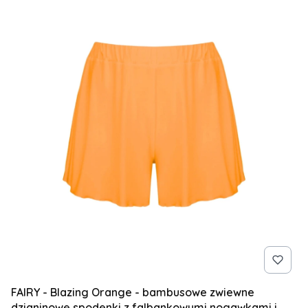
FAIRY - Blazing Orange - bambusowe zwiewne
dzianinowe spodenki z falbankowymi nogawkami i