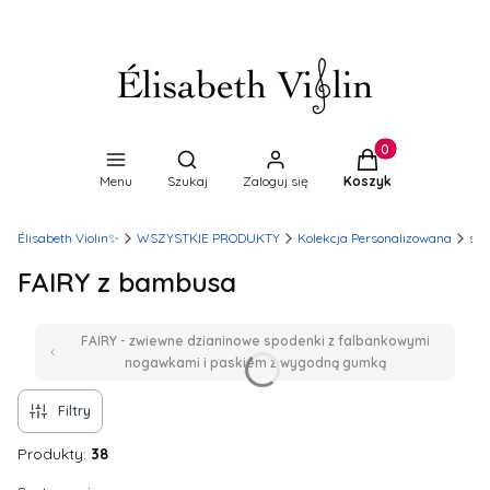
Produkty w koszyk
Otwórz wyszukiwarkę
Menu
Szukaj
Zaloguj się
Koszyk
Élisabeth Violin✨
WSZYSTKIE PRODUKTY
Kolekcja Personalizowana
spo
FAIRY z bambusa
FAIRY - zwiewne dzianinowe spodenki z falbankowymi
nogawkami i paskiem z wygodną gumką
Filtry
Produkty:
38