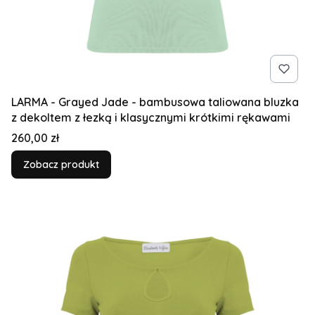
LARMA - Grayed Jade - bambusowa taliowana bluzka
z dekoltem z łezką i klasycznymi krótkimi rękawami
Cena
260,00 zł
Zobacz produkt