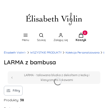
Produkty w koszyk
Otwórz wyszukiwarkę
Menu
Szukaj
Zaloguj się
Koszyk
Élisabeth Violin✨
WSZYSTKIE PRODUKTY
Kolekcja Personalizowana
blu
LARMA z bambusa
LARMA - taliowana bluzka z dekoltem z łezką i
klasycznymi rękawami
Filtry
Produkty:
38