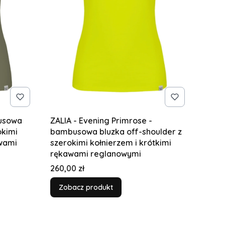
busowa
ZALIA - Evening Primrose -
okimi
bambusowa bluzka off-shoulder z
awami
szerokimi kołnierzem i krótkimi
rękawami reglanowymi
Cena
260,00 zł
Zobacz produkt