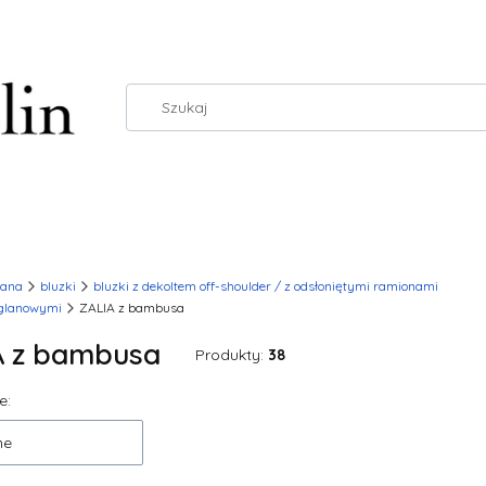
wana
bluzki
bluzki z dekoltem off-shoulder / z odsłoniętymi ramionami
eglanowymi
ZALIA z bambusa
A z bambusa
Produkty:
38
 produktów
e:
ne