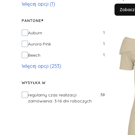
Więcej opcji (1)
Zobacz
PANTONE®
PANTONE®
1
Auburn
1
Aurora Pink
1
Beech
Więcej opcji (253)
WYSYŁKA W
Wysyłka w
38
regularny czas realizacji
zamówienia: 3-16 dni roboczych