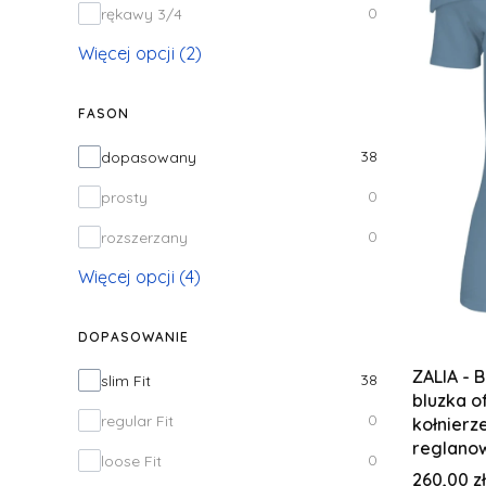
0
rękawy 3/4
Więcej opcji (2)
FASON
Fason
38
dopasowany
0
prosty
0
rozszerzany
Więcej opcji (4)
DOPASOWANIE
ZALIA - 
Dopasowanie
38
slim Fit
bluzka o
0
regular Fit
kołnierz
reglano
0
loose Fit
Cena
260,00 zł