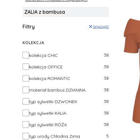
ZALIA z bambusa
Filtry
Wyczyść
KOLEKCJA
Kolekcja
38
kolekcja CHIC
38
kolekcja OFFICE
38
kolekcja ROMANTIC
38
materiał bambus DZIANINA
38
typ sylwetki DZWONEK
38
typ sylwetki KALIA
38
typ sylwetki RÓŻA
5
typ urody Chłodna Zima