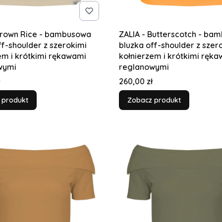
Brown Rice - bambusowa
ZALIA - Butterscotch - ba
ff-shoulder z szerokimi
bluzka off-shoulder z szer
em i krótkimi rękawami
kołnierzem i krótkimi ręk
wymi
reglanowymi
Cena
260,00 zł
 produkt
Zobacz produkt