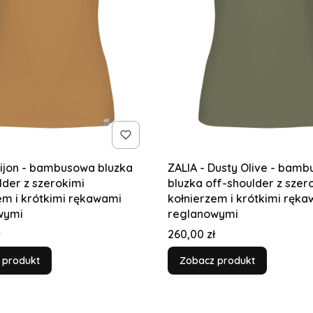
Dijon - bambusowa bluzka
ZALIA - Dusty Olive - bam
lder z szerokimi
bluzka off-shoulder z szer
em i krótkimi rękawami
kołnierzem i krótkimi ręk
wymi
reglanowymi
Cena
260,00 zł
 produkt
Zobacz produkt