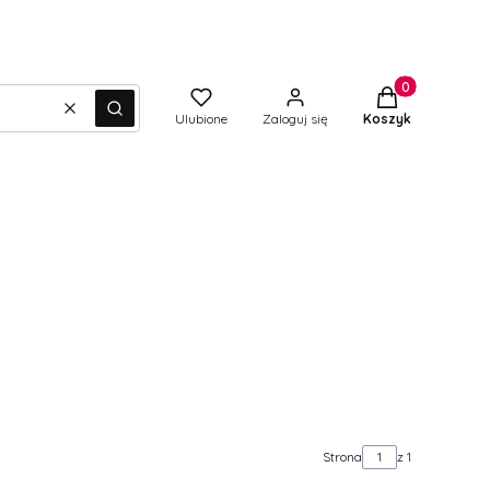
Produkty w kos
Wyczyść
Szukaj
Ulubione
Zaloguj się
Koszyk
Strona
z 1