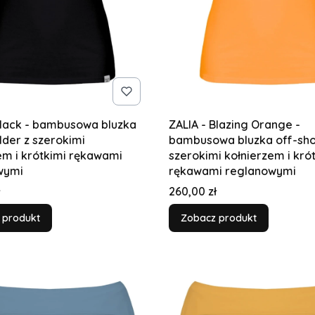
Black - bambusowa bluzka
ZALIA - Blazing Orange -
lder z szerokimi
bambusowa bluzka off-sho
em i krótkimi rękawami
szerokimi kołnierzem i kró
wymi
rękawami reglanowymi
Cena
260,00 zł
 produkt
Zobacz produkt