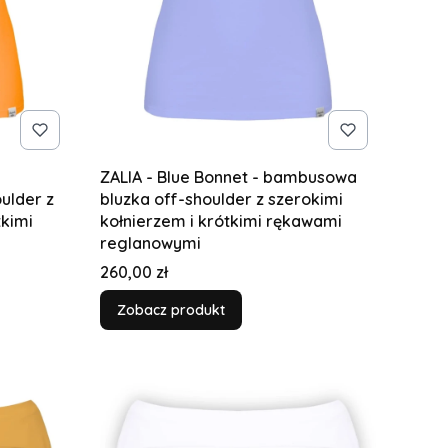
ZALIA - Blue Bonnet - bambusowa
ulder z
bluzka off-shoulder z szerokimi
tkimi
kołnierzem i krótkimi rękawami
reglanowymi
Cena
260,00 zł
Zobacz produkt