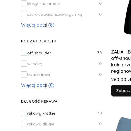
0
klasyczne proste
0
szerokie zakończone gumką
Więcej opcji (8)
RODZAJ DEKOLTU
ZALIA - 
Rodzaj dekoltu
38
off-shoulder
off-shou
0
w łódkę
kołnierz
reglano
0
kwadratowy
Cena
260,00 zł
Więcej opcji (8)
Zobacz
DŁUGOŚĆ RĘKAWA
Długość rękawa
38
rękawy krótkie
0
rękawy długie