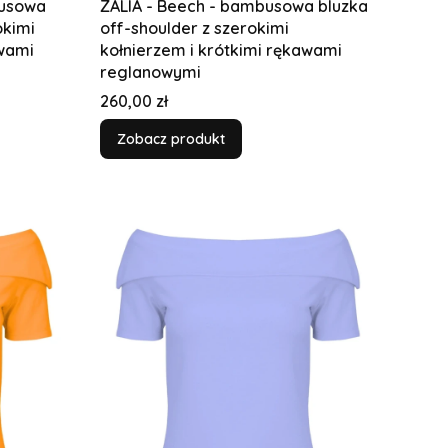
busowa
ZALIA - Beech - bambusowa bluzka
okimi
off-shoulder z szerokimi
awami
kołnierzem i krótkimi rękawami
reglanowymi
Cena
260,00 zł
Zobacz produkt