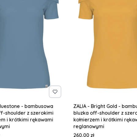
Bluestone - bambusowa
ZALIA - Bright Gold - bam
ff-shoulder z szerokimi
bluzka off-shoulder z szer
em i krótkimi rękawami
kołnierzem i krótkimi ręk
wymi
reglanowymi
Cena
260,00 zł