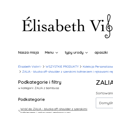
Nasza misja
Menu
typy urody
apaszki
Élisabeth Violin✨
WSZYSTKIE PRODUKTY
Kolekcja Personalizo
ZALIA - bluzka off-shoulder z szerokimi kołnierzem i rękawami r
ZALI
Podkategorie i filtry
w kategorii: ZALIA z bambusa
Lista
Sortowani
Podkategorie
Domyśl
Wróć do: ZALIA - bluzka off-shoulder z szerokimi
kołnierzem i rękawami reglanowymi