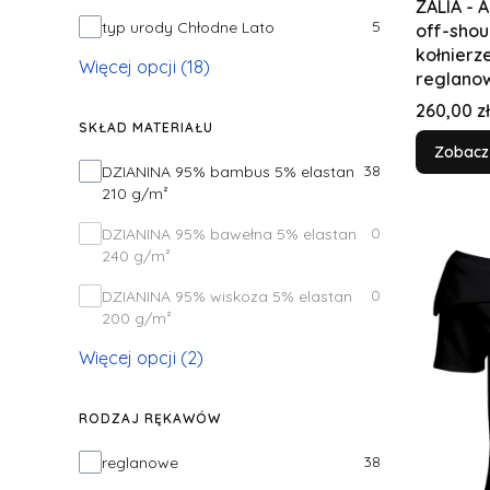
ZALIA - 
5
typ urody Chłodne Lato
off-shou
kołnierz
Więcej opcji (18)
reglano
Cena
260,00 zł
SKŁAD MATERIAŁU
Zobacz
Skład materiału
38
DZIANINA 95% bambus 5% elastan
210 g/m²
0
DZIANINA 95% bawełna 5% elastan
240 g/m²
0
DZIANINA 95% wiskoza 5% elastan
200 g/m²
Więcej opcji (2)
RODZAJ RĘKAWÓW
Rodzaj rękawów
38
reglanowe