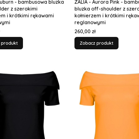
Auburn - bambusowa bluzka
ZALIA - Aurora Pink - bam
lder z szerokimi
bluzka off-shoulder z szer
em i krótkimi rękawami
kołnierzem i krótkimi ręk
wymi
reglanowymi
Cena
260,00 zł
 produkt
Zobacz produkt