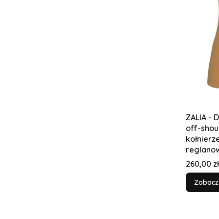
ZALIA - 
off-shou
kołnierz
reglano
Cena
260,00 zł
Zobacz