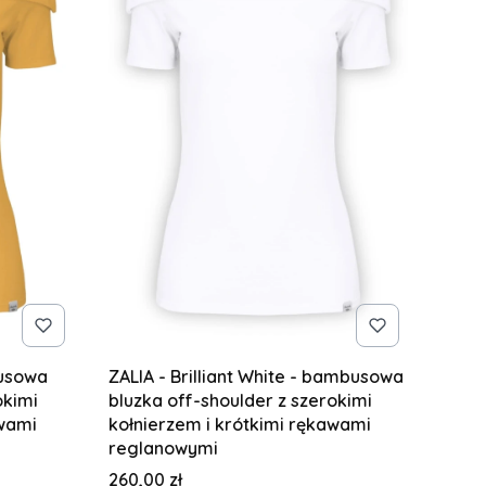
busowa
ZALIA - Brilliant White - bambusowa
okimi
bluzka off-shoulder z szerokimi
awami
kołnierzem i krótkimi rękawami
reglanowymi
Cena
260,00 zł