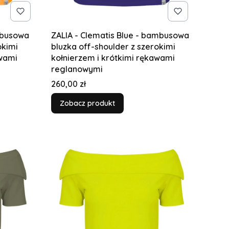
mbusowa
ZALIA - Clematis Blue - bambusowa
okimi
bluzka off-shoulder z szerokimi
awami
kołnierzem i krótkimi rękawami
reglanowymi
Cena
260,00 zł
Zobacz produkt