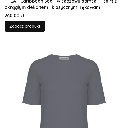
THEA - Caribbean Sea - wiskozowy damski T-shirt z
okrągłym dekoltem i klasycznymi rękawami
Cena
260,00 zł
Zobacz produkt