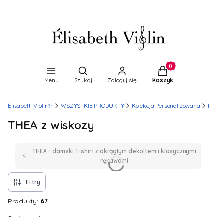
Produkty w koszyk
Otwórz wyszukiwarkę
Menu
Szukaj
Zaloguj się
Koszyk
Élisabeth Violin✨
WSZYSTKIE PRODUKTY
Kolekcja Personalizowana
blu
THEA z wiskozy
THEA - damski T-shirt z okrągłym dekoltem i klasycznymi
rękawami
Filtry
Produkty:
67