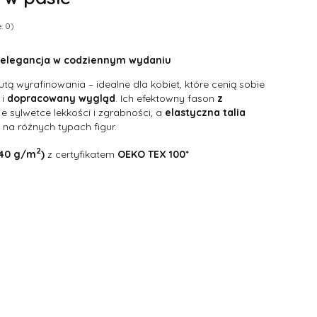
: 0)
 elegancja w codziennym wydaniu
tą wyrafinowania – idealne dla kobiet, które cenią sobie
 i
dopracowany
wygląd
. Ich efektowny fason
z
e sylwetce lekkości i zgrabności, a
elastyczna
talia
ę na różnych typach figur.
2
240 g/m
)
z certyfikatem
OEKO TEX 100*
żnić się ceną