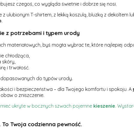
jesz czegoś, co wygląda świetnie i dobrze się nosi.
je z ulubionym T-shirtem, z lekką koszulą, bluzką z dekoltem l
o
.
ie z potrzebami i typem urody
ach materiałowych, byś mogła wybrać te, które najlepiej o
nie chłodząca,
 skóry,
rę i trwałość.
w dopasowanych do typów urody.
akości i bezpieczeństwa – dla Twojego komfortu i spokoju. A
 obaw o zniszczenie.
gą mieć ukryte w bocznych szwach pojemne
kieszenie
. Wysta
i. To Twoja codzienna pewność.