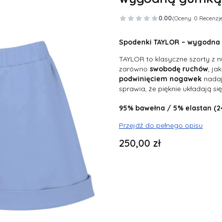
0.00
(Oceny: 0 Recenzje
Spodenki TAYLOR – wygodna
TAYLOR to klasyczne szorty z nu
zarówno
swobodę
ruchów
, jak
podwinięciem nogawek
nadaj
sprawia, że pięknie układają si
95%
bawełna
/ 5% elastan (
Przejdź do pełnego opisu
Cena
250,00 zł
Wybierz wariant produktu:
Poszczególne warianty mogą ró
*
rozmiar