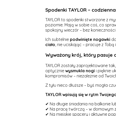
Spodenki TAYLOR – codzienna 
TAYLOR to spodenki stworzone z myś
poziomie. Mają w sobie coś, co spra
spokojny wieczór – bez konieczności 
Ich subtelnie
podwinięte
nogawki
do
ciało
, nie uciskając – pracuje z Tobą i
Wyważony krój, który pasuje 
TAYLOR zostały zaprojektowane tak
optycznie
wysmukla
nogi
i pięknie u
kompromisów – niezależnie od Twoic
Z tyłu nieco dłuższe – byś mogła czu
TAYLOR wpisują się w rytm Twojego
✔ Na długie śniadania na balkonie lu
✔ Na pracę twórczą – w domowym zac
✔ Na miejskie spacery i aktywne pop