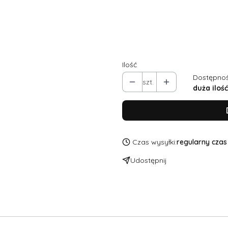
Dodatkowe zmiany w kroju, np.
taliowanie...
(+50,00 zł)
Opcjonal
Ilość
Dostępnoś
szt.
duża ilość
Czas wysyłki:
regularny czas 
Udostępnij