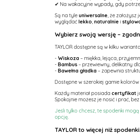
✔ Na wakacyjne wypady, gdy potrzebu
Są na tyle
uniwersalne
, że założysz 
wyglądać
lekko
,
naturalnie
i
stylow
Wybierz swoją wersję – zgodn
TAYLOR dostępne są w kilku wariant
-
Wiskoza
– miękka, lejąca, przyjem
-
Bambus
– przewiewny, delikatny dla
-
Bawełna gładka
– zapewnia struktu
Dostępne w szerokiej gamie koloró
Każdy materiał posiada
certyfikat
j
Spokojnie możesz je nosić i prać, bez
Jeśli tylko chcesz, te spodenki mo
opcję.
TAYLOR to więcej niż spodenk