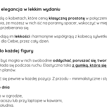
elegancja w lekkim wydaniu
lą o kobietach, które cenią
klasyczną prostotę
w połączeni
wia, że możesz w nich iść na poranny spacer, wskoczyć w mi
przebierania się.
dają im
lekkości
i harmonijnie współgrają z kobiecą sylwetk
 dla Ciebie, przez cały dzień.
do każdej figury
, byś mogła w nich swobodnie
oddychać
,
poruszać się
,
twor
kłada się podczas ruchu. Elastyczna talia
z gumką, która się
h planów.
ć się pewnie w każdej pozycji. Z przodu – minimalistyczne i 
 dnia
b w ogrodzie,
iszu lub przy laptopie w kawiarni,
ołudnia,