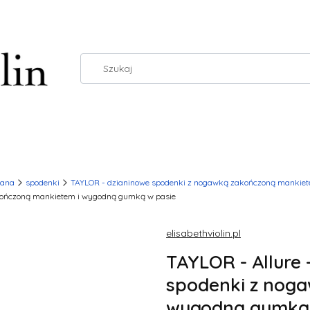
wana
spodenki
TAYLOR - dzianinowe spodenki z nogawką zakończoną mankie
akończoną mankietem i wygodną gumką w pasie
elisabethviolin.pl
TAYLOR - Allure
spodenki z nog
wygodną gumką 