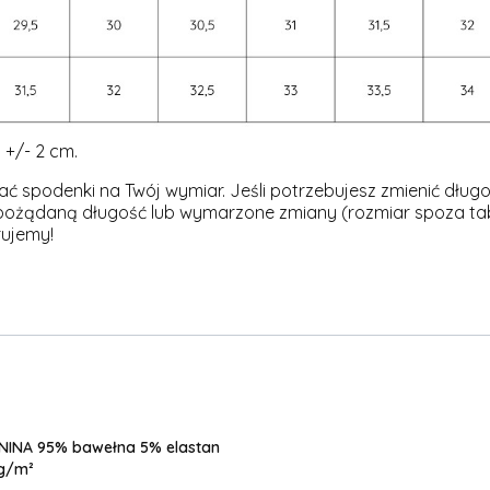
+/- 2 cm.
ć spodenki na Twój wymiar. Jeśli potrzebujesz zmienić dług
pożądaną długość lub wymarzone zmiany (rozmiar spoza tabel
rujemy!
NINA 95% bawełna 5% elastan
g/m²