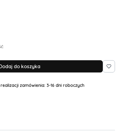
 dodatkowy rozmiar, pogłębienie dekoltu, węższe
ne
ć:
Dodaj do koszyka
realizacji zamówienia: 3-16 dni roboczych