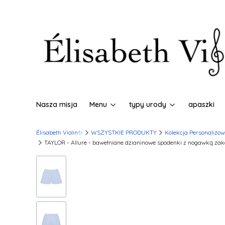
Nasza misja
Menu
typy urody
apaszki
Élisabeth Violin✨
WSZYSTKIE PRODUKTY
Kolekcja Personalizo
TAYLOR - Allure - bawełniane dzianinowe spodenki z nogawką z