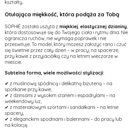
kształty.
Otulająca miękkość, która podąża za Tobą
SOPHIÉ została uszyta z
miękkiej
,
elastycznej
dzianiny
,
która dostosowuje się do Twojego ciała i rytmu dnia. Nie
ogranicza ruchów, nie wymaga poprawek i nie
prześwituje. To model, który możesz założyć rano i czuć
się świetnie przez cały dzień – w pracy, na spacerze,
przy kawie z przyjaciółką czy na letnim wieczorze w
mieście.
Subtelna forma, wiele możliwości stylizacji:
✔ z muślinową spódnicą i delikatną biżuterią – na
spotkanie przy kawie,
✔ z dżinsami z wysokim stanem i espadrylami – na
weekendowy luz,
✔ z materiałowymi szortami i sandałkami – na letnie
spacery,
✔ z eleganckimi spodniami i balerinami – do pracy lub
na kolację.