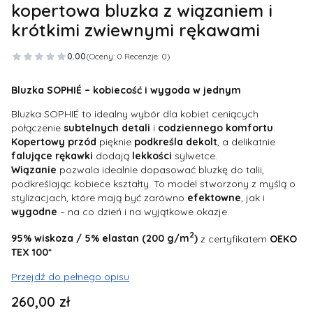
kopertowa bluzka z wiązaniem i
krótkimi zwiewnymi rękawami
0.00
(Oceny: 0 Recenzje: 0)
Bluzka SOPHIÉ – kobiecość i wygoda w jednym
Bluzka SOPHIÉ to idealny wybór dla kobiet ceniących
połączenie
subtelnych
detali
i
codziennego
komfortu
.
Kopertowy
przód
pięknie
podkreśla
dekolt
, a delikatnie
falujące
rękawki
dodają
lekkości
sylwetce.
Wiązanie
pozwala idealnie dopasować bluzkę do talii,
podkreślając kobiece kształty. To model stworzony z myślą o
stylizacjach, które mają być zarówno
efektowne
, jak i
wygodne
– na co dzień i na wyjątkowe okazje.
2
95% wiskoza / 5% elastan (200 g/m
)
z certyfikatem
OEKO
TEX 100*
Przejdź do pełnego opisu
Cena
260,00 zł