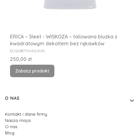
ERICA – Sleet - WISKOZA – taliowana bluzka z
kwadratowym dekoltem bez rękawków
PRODUCENT
ELISABETHVIOLIN.PL
Cena
250,00 zł
Zobacz produkt
Linki w stopce
O NAS
Kontakt i dane firmy
Nasza misja
O nas
Blog