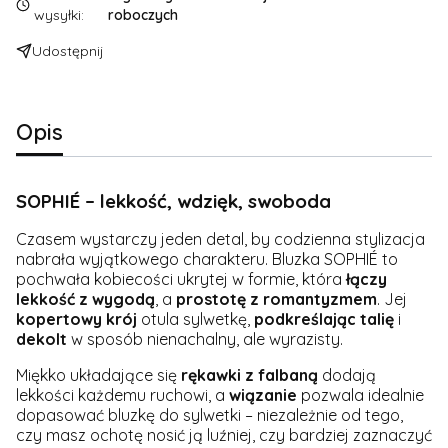
wysyłki:
roboczych
Udostępnij
Opis
SOPHIÉ – lekkość, wdzięk, swoboda
Czasem wystarczy jeden detal, by codzienna stylizacja
nabrała wyjątkowego charakteru. Bluzka SOPHIÉ to
pochwała kobiecości ukrytej w formie, która
łączy
lekkość z wygodą
, a
prostotę z romantyzmem
. Jej
kopertowy
krój
otula sylwetkę,
podkreślając
talię
i
dekolt
w sposób nienachalny, ale wyrazisty.
Miękko układające się
rękawki z falbaną
dodają
lekkości każdemu ruchowi, a
wiązanie
pozwala idealnie
dopasować bluzkę do sylwetki – niezależnie od tego,
czy masz ochotę nosić ją luźniej, czy bardziej zaznaczyć