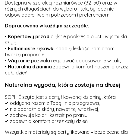
Dostępna w szerokiej rozmiarówce (32–50) oraz w
różnych długościach do wyboru– tak, by idealnie
odpowiadała Twoim potrzebom i preferencjom.
Dopracowana w każdym szczególe:
•
Kopertowy
przód
pięknie podkreśla biust i wysmukla
szyję,
•
Falbaniaste
rękawki
nadają lekkości ramionom i
tworzą proporcje,
•
Wiązanie
pozwala regulować dopasowanie w talii,
•
Naturalna
dzianina
zapewnia komfort noszenia przez
cały dzień.
Naturalna wygoda, która zostaje na dłużej
SOPHIÉ szyta jest z certyfikowanej dzianiny, która:
✔ oddycha razem z Tobą i nie przegrzewa,
✔ nie podrażnia skóry, nawet tej wrażliwej,
✔ zachowuje kolor i kształt po praniu,
✔ zapewnia komfort przez cały dzień.
Wszystkie materiały są certyfikowane – bezpieczne dla