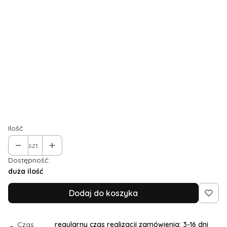
Wybierz
✨UWAGI DO PRODUKTU (np. wymiary na specjalne
zamówienie)
Opcjonalne
Dodatkowe zmiany w kroju, np. dodatkowy rozmiar,
pogłębienie dekoltu, węższe taliowanie...
(+50,00 zł)
Opcjonalne
Ilość
szt.
Dostępność:
duża ilość
Dodaj do koszyka
Czas
regularny czas realizacji zamówienia: 3-16 dni