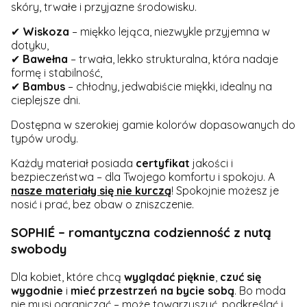
skóry, trwałe i przyjazne środowisku.
✔
Wiskoza
– miękko lejąca, niezwykle przyjemna w
dotyku,
✔
Bawełna
– trwała, lekko strukturalna, która nadaje
formę i stabilność,
✔
Bambus
– chłodny, jedwabiście miękki, idealny na
cieplejsze dni.
Dostępna w szerokiej gamie kolorów dopasowanych do
typów urody.
Każdy materiał posiada
certyfikat
jakości i
bezpieczeństwa – dla Twojego komfortu i spokoju. A
nasze materiały się nie kurczą
! Spokojnie możesz je
nosić i prać, bez obaw o zniszczenie.
SOPHIÉ – romantyczna codzienność z nutą
swobody
Dla kobiet, które chcą
wyglądać
pięknie
,
czuć się
wygodnie
i
mieć przestrzeń na bycie sobą
. Bo moda
nie musi ograniczać – może towarzyszyć, podkreślać i