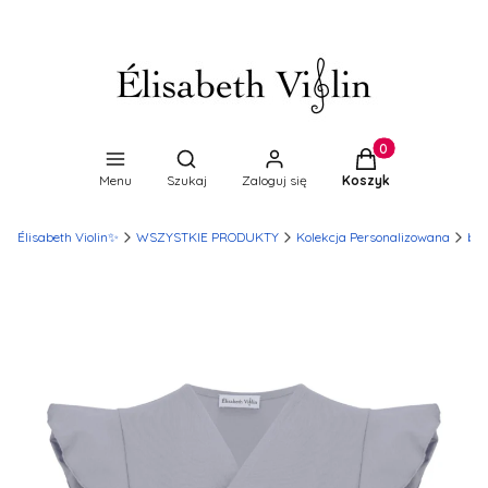
Produkty w koszyk
Otwórz wyszukiwarkę
Menu
Szukaj
Zaloguj się
Koszyk
Élisabeth Violin✨
WSZYSTKIE PRODUKTY
Kolekcja Personalizowana
blu