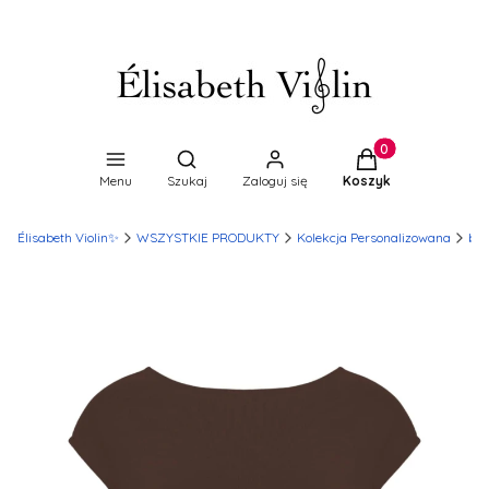
Produkty w koszyk
Otwórz wyszukiwarkę
Menu
Szukaj
Zaloguj się
Koszyk
Élisabeth Violin✨
WSZYSTKIE PRODUKTY
Kolekcja Personalizowana
blu