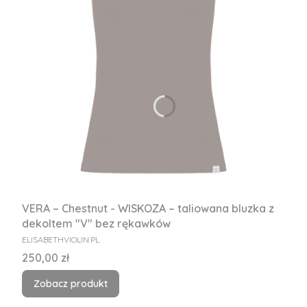
VERA – Chestnut - WISKOZA – taliowana bluzka z
dekoltem "V" bez rękawków
PRODUCENT
ELISABETHVIOLIN.PL
Cena
250,00 zł
Zobacz produkt