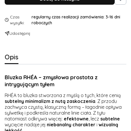
Czas
regularny czas realizacji zamówienia: 3-16 dni
wysyłki:
roboczych
Udostępnij
Opis
Bluzka RHÉA – zmysłowa prostota z
intrygującym tyłem
RHÉA to bluzka stworzona z myślą o tych, które cenią
subtelny
minimalizm
z nutą zaskoczenia
. Z przodu
zachwyca czystą, klasyczną formą – łagodnie opływa
sylwetkę i podkreśla naturalne linie ciała. Z tyłu
natomiast odkrywa więcej:
efektowne
, lecz
subtelne
wycięcie nadaje jej
niebanalny
charakter
i
wizualną
lekkość
.