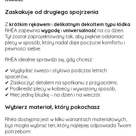
Zaskakuje od drugiego spojrzenia
Z
krótkim
rękawem
i
delikatnym
dekoltem
typu
łódka
RHÉA zapewnia
wygodę
i
uniwersalność
na co dzień.
Tył został zaprojektowany tak, aby pięknie odsłaniać
plecy w sposób, który nadal daje poczucie komfortu i
pewności siebie.
RHÉA idealnie sprawdzi się, gdy chcesz:
✔ Wyglądać świeżo i stylowo podczas letnich
spacerów,
✔ Zaskoczyć detalem na spotkaniu z przyjaciółmi,
✔ Podkreślić plecy w kobiecy i wyważony sposób,
✔ Mieć jedną bluzkę – na dzień i na wieczór.
Wybierz materiał, który pokochasz
Rhéa dostępna jest w kilku wariantach materiałowych,
byś mogła wybrać ten, który najlepiej odpowiada Twoim
potrzebom: