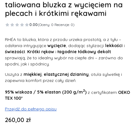
taliowana bluzka z wycięciem na
plecach i krótkimi rękawami
0.00
(Oceny: 0 Recenzje: 0)
RHÉA to bluzka, która z przodu urzeka prostotą, a z tyłu –
odsłania intrygujące
wycięcie
, dodając stylizacji
lekkości
i
świeżości
.
Krótki
rękaw
i
łagodnie
łódkowy
dekolt
sprawiają, że to idealny wybór na ciepłe dni – zarówno do
spodni, jak i spódnicy.
Uszyta z
miękkiej
,
elastycznej
dzianiny
, otula sylwetkę i
zapewnia komfort przez cały dzień.
2
95%
wiskoza
/ 5% elastan (200 g/m
)
z certyfikatem
OEKO
TEX 100*
Przejdź do pełnego opisu
Cena
260,00 zł
Wybierz wariant produktu: