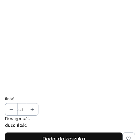
Czy chcesz z podwójnej warstwy materiału?
Opcjonalne
Wybierz
✨UWAGI DO PRODUKTU (np. wymiary na specjalne
zamówienie)
Opcjonalne
Dodatkowe zmiany w kroju, np. dodatkowy rozmiar,
pogłębienie dekoltu, węższe taliowanie...
(+50,00 zł)
Opcjonalne
Ilość
szt.
Dostępność:
duża ilość
Dodaj do koszyka