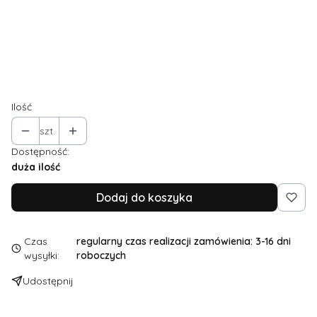
Dodatkowe zmiany w kroju, np. dodatkowy rozmiar,
pogłębienie dekoltu, węższe taliowanie...
(+50,00 zł)
Opcjonalne
Ilość
szt.
Dostępność:
duża ilość
Dodaj do koszyka
Czas
regularny czas realizacji zamówienia: 3-16 dni
wysyłki:
roboczych
Udostępnij