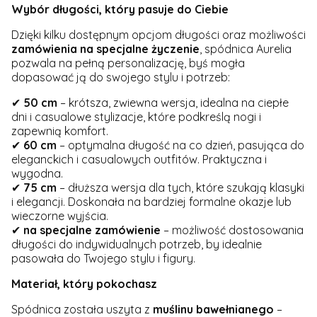
Wybór długości, który pasuje do Ciebie
Dzięki kilku dostępnym opcjom długości oraz możliwości
zamówienia na specjalne życzenie
, spódnica Aurelia
pozwala na pełną personalizację, byś mogła
dopasować ją do swojego stylu i potrzeb:
✔
50 cm
– krótsza, zwiewna wersja, idealna na ciepłe
dni i casualowe stylizacje, które podkreślą nogi i
zapewnią komfort.
✔
60 cm
– optymalna długość na co dzień, pasująca do
eleganckich i casualowych outfitów. Praktyczna i
wygodna.
✔
75 cm
– dłuższa wersja dla tych, które szukają klasyki
i elegancji. Doskonała na bardziej formalne okazje lub
wieczorne wyjścia.
✔
n
a specjalne zamówienie
– możliwość dostosowania
długości do indywidualnych potrzeb, by idealnie
pasowała do Twojego stylu i figury.
Materiał, który pokochasz
Spódnica została uszyta z
muślinu bawełnianego
–