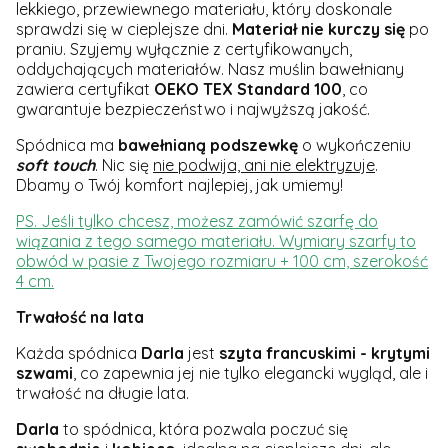
lekkiego, przewiewnego materiału, który doskonale
sprawdzi się w cieplejsze dni.
M
ateriał nie kurczy się
po
praniu. Szyjemy wyłącznie z certyfikowanych,
oddychających materiałów. Nasz muślin bawełniany
zawiera certyfikat
OEKO TEX Standard 100
, co
gwarantuje bezpieczeństwo i najwyższą jakość.
Spódnica ma
bawełnianą
podszewkę
o wykończeniu
soft
touch
. Nic się
nie podwija, ani nie elektryzuje
.
Dbamy o Twój komfort najlepiej, jak umiemy!
PS. Jeśli tylko chcesz, możesz zamówić szarfę do
wiązania z tego samego materiału. Wymiary szarfy to
obwód w pasie z Twojego rozmiaru + 100 cm, szerokość
4 cm.
Trwałość na lata
Każda spódnica
Darla
jest
szyta francuskimi - krytymi
szwami
, co zapewnia jej nie tylko elegancki wygląd, ale i
trwałość na długie lata.
Darla
to spódnica, która pozwala poczuć się