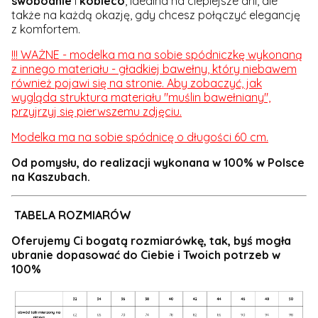
swobodnie
i
kobieco
, idealna na cieplejsze dni, ale
także na każdą okazję, gdy chcesz połączyć elegancję
z komfortem.
!!! WAŻNE - modelka ma na sobie spódniczkę wykonaną
z innego materiału - gładkiej bawełny, który niebawem
również pojawi się na stronie. Aby zobaczyć, jak
wygląda struktura materiału "muślin bawełniany",
przyjrzyj się pierwszemu zdjęciu.
Modelka ma na sobie spódnicę o długości 60 cm.
Od pomysłu, do realizacji wykonana w 100% w Polsce
na Kaszubach.
TABELA ROZMIARÓW
Oferujemy Ci
bogatą rozmiarówkę
, tak, byś mogła
ubranie dopasować do Ciebie i Twoich potrzeb w
100%