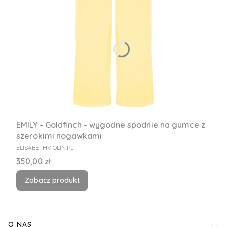
EMILY - Goldfinch - wygodne spodnie na gumce z
szerokimi nogawkami
PRODUCENT
ELISABETHVIOLIN.PL
Cena
350,00 zł
Zobacz produkt
Linki w stopce
O NAS