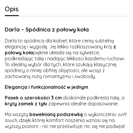
Opis
Darla – Spódnica z połowy koła
Darla to spódnica dla kobiet, które cenią subtelną
elegancję i wygodę. Jej lekko rozkloszowany krój
z
połowy koła
pięknie układa się na sylwetce,
podkreślając talię i nadając lekkości każdemu ruchowi.
To idealny wybór dla tych, które szukają klasycznej
spódnicy o mniej obfitej objętości, ale wciąż z
zachowaną nutą romantyzmu i swobody.
Elegancja i funkcjonalność w jednym
Pasek o szerokości 3 cm
doskonale podkreśla talię, a
kryty zamek z tyłu
zapewnia idealne dopasowanie.
Ma wszytą
bawełnianą
podszewkę
o wykończeniu
soft
touch,
dzięki której komfort noszenia wznosi się na
wyższy poziom - nic nie prześwituje, nic się nie podwija!