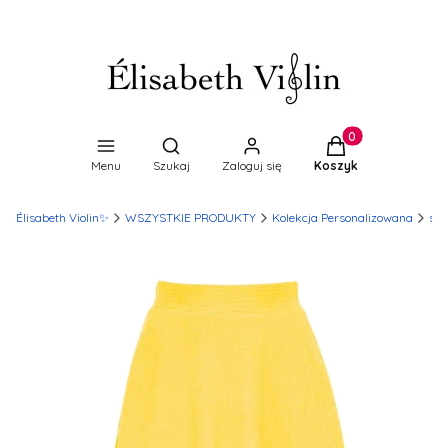
Produkty w koszyk
Otwórz wyszukiwarkę
Menu
Szukaj
Zaloguj się
Koszyk
Élisabeth Violin✨
WSZYSTKIE PRODUKTY
Kolekcja Personalizowana
spó