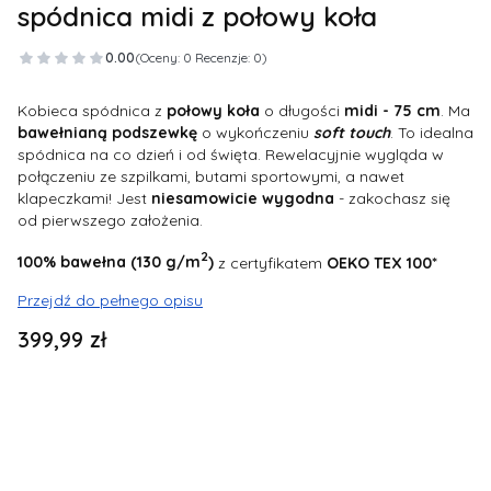
spódnica midi z połowy koła
0.00
(Oceny: 0 Recenzje: 0)
Kobieca spódnica z
połowy
koła
o długości
midi - 75 cm
. Ma
bawełnianą
podszewkę
o wykończeniu
soft
touch
. To idealna
spódnica na co dzień i od święta. Rewelacyjnie wygląda w
połączeniu ze szpilkami, butami sportowymi, a nawet
klapeczkami! Jest
niesamowicie
wygodna
- zakochasz się
od pierwszego założenia.
2
100% bawełna (130 g/m
)
z certyfikatem
OEKO TEX 100*
Przejdź do pełnego opisu
Cena
399,99 zł
Wybierz wariant produktu:
Poszczególne warianty mogą różnić się ceną
*
rozmiar