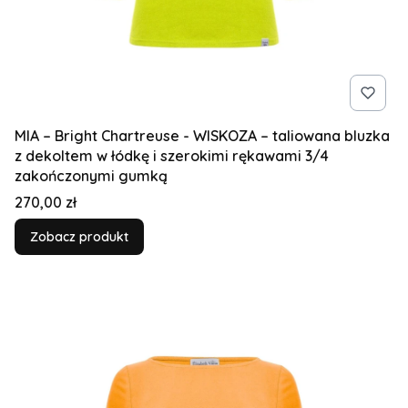
MIA – Bright Chartreuse - WISKOZA – taliowana bluzka
z dekoltem w łódkę i szerokimi rękawami 3/4
zakończonymi gumką
Cena
270,00 zł
Zobacz produkt