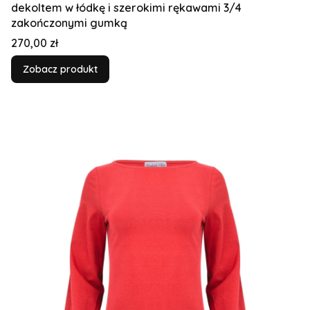
dekoltem w łódkę i szerokimi rękawami 3/4
zakończonymi gumką
Cena
270,00 zł
Zobacz produkt