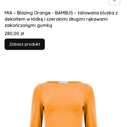
MIA – Blazing Orange - BAMBUS – taliowana bluzka z
dekoltem w łódkę i szerokimi długimi rękawami
zakończonymi gumką
Cena
280,00 zł
Zobacz produkt