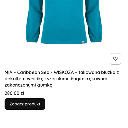
MIA – Caribbean Sea - WISKOZA – taliowana bluzka z
dekoltem w łódkę i szerokimi długimi rękawami
zakończonymi gumką
Cena
280,00 zł
Zobacz produkt