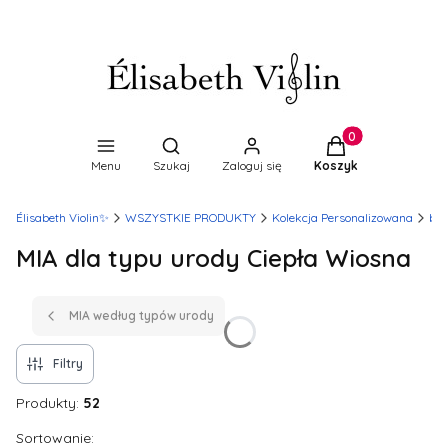
Produkty w koszyk
Otwórz wyszukiwarkę
Menu
Szukaj
Zaloguj się
Koszyk
Élisabeth Violin✨
WSZYSTKIE PRODUKTY
Kolekcja Personalizowana
blu
MIA dla typu urody Ciepła Wiosna
MIA według typów urody
Filtry
Produkty:
52
Lista produktów
Sortowanie: