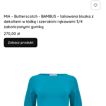
MIA – Butterscotch - BAMBUS – taliowana bluzka z
dekoltem w łódkę i szerokimi rękawami 3/4
zakończonymi gumką
Cena
270,00 zł
Zobacz produkt