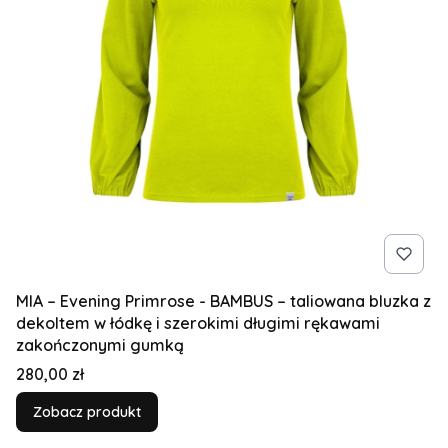
MIA – Evening Primrose - BAMBUS – taliowana bluzka z
dekoltem w łódkę i szerokimi długimi rękawami
zakończonymi gumką
Cena
280,00 zł
Zobacz produkt