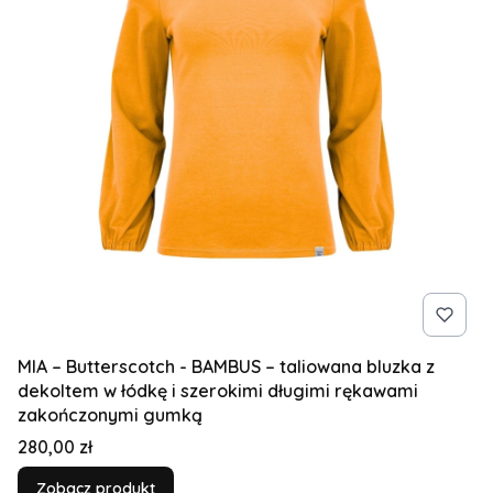
MIA – Butterscotch - BAMBUS – taliowana bluzka z
dekoltem w łódkę i szerokimi długimi rękawami
zakończonymi gumką
Cena
280,00 zł
Zobacz produkt